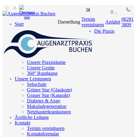
Termin
06281
Darstellung
Anfahrt
Start
vereinbaren
3809
Die Praxis
Unsere Praxisräume
Unsere Geräte
360° Rundgang
Unsere Leistungen
Sehschule
Grüner Star (Glaukom)
Grauer Star (Katarakt)
Diabetes & Auge
Makuladegeneration
Netzhauterkrankungen
Ärztliche Leitung
Kontakt
Termin vereinbaren
Kontaktformular