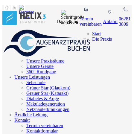
Termin
06281
Darstellung
Anfahrt
vereinbaren
3809
Start
Die Praxis
Unsere Praxisräume
Unsere Geräte
360° Rundgang
Unsere Leistungen
Sehschule
Grüner Star (Glaukom)
Grauer Star (Katarakt)
Diabetes & Auge
Makuladegeneration
Netzhauterkrankungen
Ärztliche Leitung
Kontakt
Termin vereinbaren
Kontaktformular