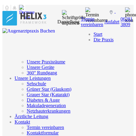
Termin
06281
Darstellung
Anfahrt
vereinbaren
3809
Start
Die Praxis
Unsere Praxisräume
Unsere Geräte
360° Rundgang
Unsere Leistungen
Sehschule
Grüner Star (Glaukom)
Grauer Star (Katarakt)
Diabetes & Auge
Makuladegeneration
Netzhauterkrankungen
Ärztliche Leitung
Kontakt
Termin vereinbaren
Kontaktformular