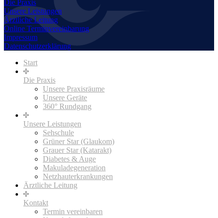
Die Praxis
Unsere Leistungen
Ärztliche Leitung
Online Terminvereinbarung
Impressum
Datenschutzerklärung
Start
Die Praxis
Unsere Praxisräume
Unsere Geräte
360° Rundgang
Unsere Leistungen
Sehschule
Grüner Star (Glaukom)
Grauer Star (Katarakt)
Diabetes & Auge
Makuladegeneration
Netzhauterkrankungen
Ärztliche Leitung
Kontakt
Termin vereinbaren