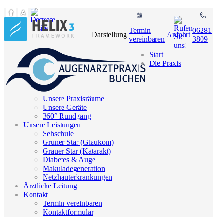
Termin
06281
Darstellung
Anfahrt
vereinbaren
3809
Start
Die Praxis
Unsere Praxisräume
Unsere Geräte
360° Rundgang
Unsere Leistungen
Sehschule
Grüner Star (Glaukom)
Grauer Star (Katarakt)
Diabetes & Auge
Makuladegeneration
Netzhauterkrankungen
Ärztliche Leitung
Kontakt
Termin vereinbaren
Kontaktformular